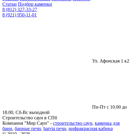
Статьи
Подбор каменки
8 (812) 327-33-27
8 (921) 950-11-01
Ул. Афонская 1 к2
Пн-Пт с 10.00 до
18.00, Сб-Вс выходной
Строительство саун в СПб
Компания "Мир Саун" -
строительство саун
,
каменка для
бани
,
банные печи
,
harvia печи
,
инфракрасная кабина
© 2010 - 2026