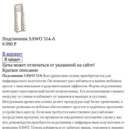
Подспинник SAWO 514-А
6 090 Р
В корзину
В кредит
Цена может отличаться от указанной на сайте!
Краткое описание
Подспинник SAWO 514-А
из древесины осины приобретается для
инфракрасного излучателя. Он поможет расслабляться в вашем любимом
кресле с максимальным оздоровительным эффектом. Форма подспинника
повторяет анатомический изгиб позвоночника. Его использование снимает
нагрузку со спины и избавляет от зажимов в мышцах и суставах.
Натуральная древесина осины делает процедуры ещё более приятными, а
наличие ремешка из нейлона обеспечивает простое и надёжное крепление
устройства к креслу.
Если вам требуется качественное расслабление
посредствам прогрева, но времени на ежедневное посещение сауны у вас
нет, рекомендуем приобрести подспинник с инфракрасным излучателем от
компании SAWO. Теперь избавиться от забитых мышц, токсинов и лишних