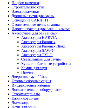
Подбор каменки
Строительство саун
Электрокаменки
Дровяные печи для сауны
Освещение CARIITTI
Отопительные печи, камины
Парогенераторы для бани и хамама
Аксессуары для бань и саун
Аксессуары HARVIA
Аксессуары Paromax
Аксессуары Paromax Люкс
Аксессуары SAWO
Аксессуары TYLO
Светильники для сауны
Купели, обливные устройства
Камни для саун
Прочее
Двери для саун / бань
Готовые сборные сауны
Инфракрасные кабины
Дополнительное оборудование
Стройматериалы
Каминное литье
Дымоходы
Печи для бани