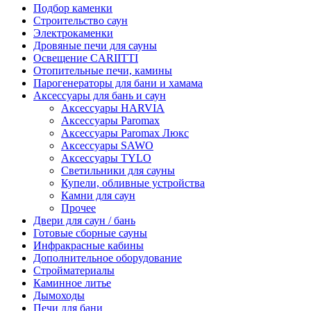
Подбор каменки
Строительство саун
Электрокаменки
Дровяные печи для сауны
Освещение CARIITTI
Отопительные печи, камины
Парогенераторы для бани и хамама
Аксессуары для бань и саун
Аксессуары HARVIA
Аксессуары Paromax
Аксессуары Paromax Люкс
Аксессуары SAWO
Аксессуары TYLO
Светильники для сауны
Купели, обливные устройства
Камни для саун
Прочее
Двери для саун / бань
Готовые сборные сауны
Инфракрасные кабины
Дополнительное оборудование
Стройматериалы
Каминное литье
Дымоходы
Печи для бани