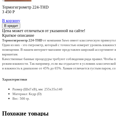
Термогигрометр 224-THD
3 450 Р
В корзину
В кредит
Цена может отличаться от указанной на сайте!
Краткое описание
Термогигрометр 224-THD
от компании Sawo имеет классическую прямоугол
Один из них - это гигрометр, который с точностью измерит уровень влажнос
помещении. В нашем интернет-магазине представлен широкий ассортимент и
вариантам.
Качественные банные процедуры требуют соблюдения ряда правил. Чтобы пр
режим влажности. Так например, если вы отдыхаете в условиях классической
и влажность в диапазоне от 45% до 65%. Хамам отличается густым паром, с
Характеристики
Размер (ШхГхВ), мм:
255x35x140
Материал:
Кедр (D)
Вес: 500 гр.
Похожие товары