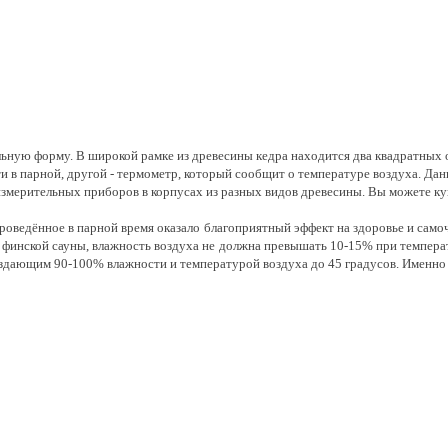
ьную форму. В широкой рамке из древесины кедра находится два квадратных 
ти в парной, другой - термометр, который сообщит о температуре воздуха. Д
змерительных приборов в корпусах из разных видов древесины. Вы можете ку
оведённое в парной время оказало благоприятный эффект на здоровье и сам
 финской сауны, влажность воздуха не должна превышать 10-15% при температу
оздающим 90-100% влажности и температурой воздуха до 45 градусов. Именно