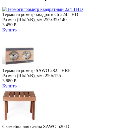
Термогигрометр квадратный 224-THD
Размер (ШхГхВ), мм:255х35х140
3 450 Р
Купить
Термогигрометр SAWO 282-THRP
Размер (ШхГхВ), мм: 250х155
3 880 Р
Купить
Скамейка для сауны SAWO 520-D