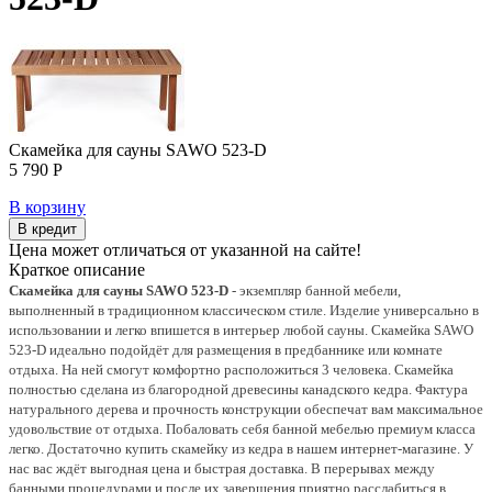
Скамейка для сауны SAWO 523-D
5 790 Р
В корзину
В кредит
Цена может отличаться от указанной на сайте!
Краткое описание
Скамейка для сауны SAWO 523-D
- экземпляр банной мебели,
выполненный в традиционном классическом стиле. Изделие универсально в
использовании и легко впишется в интерьер любой сауны. Скамейка SAWO
523-D идеально подойдёт для размещения в предбаннике или комнате
отдыха. На ней смогут комфортно расположиться 3 человека. Скамейка
полностью сделана из благородной древесины канадского кедра. Фактура
натурального дерева и прочность конструкции обеспечат вам максимальное
удовольствие от отдыха. Побаловать себя банной мебелью премиум класса
легко. Достаточно купить скамейку из кедра в нашем интернет-магазине. У
нас вас ждёт выгодная цена и быстрая доставка.
В перерывах между
банными процедурами и после их завершения приятно расслабиться в