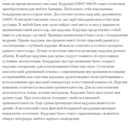
пены во время мыльного массажа. Кадушка SAWO 340-D станет отличным
приобретением для любого банщика. Побаловать себя изысканным
бондарным аксессуаром легко. Достаточно купить кадушку деревянную
SAWO. В интернет-магазине sawo.ru. вас ждёт выгодная цена и быстрая
доставка.
В любой бане или сауне найдёт своё место и массу вариантов
применения такой аксессуар, как кадушка. Кадушка представляет собой
ёмкость для воды с ручкой. Принцип применения в бане схож с бондарными
ведрами. Однако кадушка, как правило имеет более широкий диаметр в
соотношении с глубиной изделия. Нельзя не отметить и особого колорита
данного аксессуара.
Лучше если в бане имеется несколько кадушек разного
объёма. В выборе кадушки для сауны следует помнить об агрессивных
условиях эксплуатации.
Бондарные мастера компании Sawo создают
кадушки специально для использования в бане или сауне. Сочетание
классической деревянной основы с современными внутренними вставками
из нержавейки или пластика идеально удовлетворяют всем требованиям к
использованию при высокой температуре и постоянной влажности. Изделия
компании отличаются высоким уровнем качества. Для их изготовления
используются только лучшие материалы. Кадушки Sawo прослужат вам
долгие годы. При этом они не потеряют свойств и внешней
привлекательности.
Ещё одним преимуществом кадушек является их
дизайн. Классический стиль финской бондарной продукции выглядит
невероятно эстетично. Кадушки Sawo станут гармоничным элементом
общего интерьера любого парного помещения.