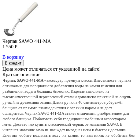
Черпак SAWO 441-MA
1 550 Р
В корзину
В кредит
Цена может отличаться от указанной на сайте!
Краткое описание
Черпак SAWO 441-MA
- аксессуар премиум класса. Вместимость черпака
оптимальна для порционного добавления воды на камни каменки или
разбавления воды в больших ёмкостях. Изделие выполнено из
высококачественной нержавеющей стали и дополнено приятной на ощупь
ручкой из древесины осины. Длина ручки в 40 сантиметров убережёт
банщика от прямого взаимодействия с горячим паром и не даст
ошпариться. Черпак SAWO 441-MA станет отличным приобретением для
любого банщика. Побаловать себя традиционным банным аксессуаром
легко. Достаточно купить классический черпак от компании SAWO. В
интернет-магазине sawo.ru. вас ждёт выгодная цена и быстрая доставка.
Если вы любите подливать воду на камни, то вам никак не обойтись без