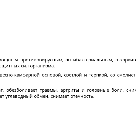
мощным противовирусным, антибактериальным, отхаркив
защитных сил организма.
евесно-камфарной основой, светлой и терпкой, со смолис
ет, обезболивает травмы, артриты и головные боли, сн
ет углеводный обмен, снимает отечность.