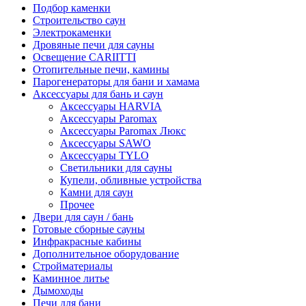
Подбор каменки
Строительство саун
Электрокаменки
Дровяные печи для сауны
Освещение CARIITTI
Отопительные печи, камины
Парогенераторы для бани и хамама
Аксессуары для бань и саун
Аксессуары HARVIA
Аксессуары Paromax
Аксессуары Paromax Люкс
Аксессуары SAWO
Аксессуары TYLO
Светильники для сауны
Купели, обливные устройства
Камни для саун
Прочее
Двери для саун / бань
Готовые сборные сауны
Инфракрасные кабины
Дополнительное оборудование
Стройматериалы
Каминное литье
Дымоходы
Печи для бани