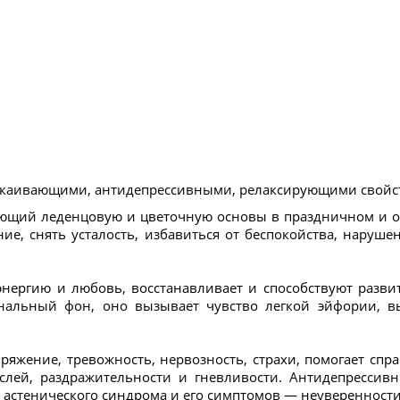
окаивающими, антидепрессивными, релаксирующими свойс
ющий леденцовую и цветочную основы в праздничном и о
е, снять усталость, избавиться от беспокойства, нарушен
энергию и любовь, восстанавливает и способствуют разв
нальный фон, оно вызывает чувство легкой эйфории, в
ряжение, тревожность, нервозность, страхи, помогает сп
лей, раздражительности и гневливости. Антидепрессивн
стенического синдрома и его симптомов — неуверенности, 