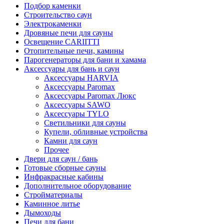
Подбор каменки
Строительство саун
Электрокаменки
Дровяные печи для сауны
Освещение CARIITTI
Отопительные печи, камины
Парогенераторы для бани и хамама
Аксессуары для бань и саун
Аксессуары HARVIA
Аксессуары Paromax
Аксессуары Paromax Люкс
Аксессуары SAWO
Аксессуары TYLO
Светильники для сауны
Купели, обливные устройства
Камни для саун
Прочее
Двери для саун / бань
Готовые сборные сауны
Инфракрасные кабины
Дополнительное оборудование
Стройматериалы
Каминное литье
Дымоходы
Печи для бани