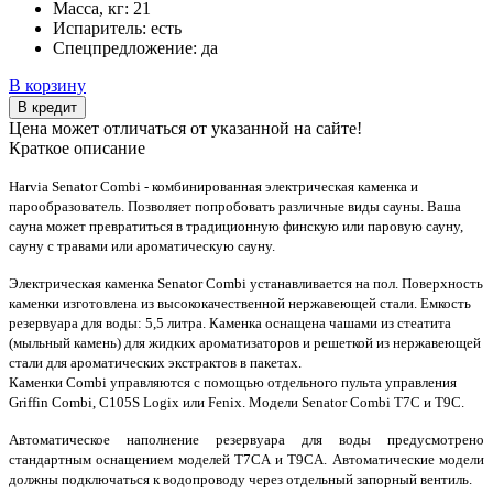
Масса, кг:
21
Испаритель:
есть
Спецпредложение:
да
В корзину
В кредит
Цена может отличаться от указанной на сайте!
Краткое описание
Harvia Senator Combi - комбинированная электрическая каменка и
парообразователь. Позволяет попробовать различные виды сауны. Ваша
сауна может превратиться в традиционную финскую или паровую сауну,
сауну с травами или ароматическую сауну.
Электрическая каменка Senator Combi устанавливается на пол. Поверхность
каменки изготовлена из высококачественной нержавеющей стали. Емкость
резервуара для воды: 5,5 литра. Каменка оснащена чашами из стеатита
(мыльный камень) для жидких ароматизаторов и решеткой из нержавеющей
стали для ароматических экстрактов в пакетах.
Каменки Combi управляются с помощью отдельного пульта управления
Griffin Combi, C105S Logix или Fenix. Модели Senator Combi T7C и T9C.
Автоматическое наполнение резервуара для воды предусмотрено
стандартным оснащением моделей T7CA и T9CA. Автоматические модели
должны подключаться к водопроводу через отдельный запорный вентиль.