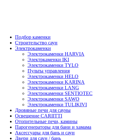
Подбор каменки
Строительство саун
Электрокаменки
Электрокаменки HARVIA
Электркаменки IKI
Электрокаменки TYLO
Пульты управления
Электрокаменки HELO
Электрокаменки KARINA
Электрокаменки LANG
Электрокаменки SENTIOTEC
Электрокаменки SAWO
Электрокаменки TULIKIVI
Дровяные печи для сауны
Освещение CARIITTI
Отопительные печи, камины
Парогенераторы для бани и хамама
Аксессуары для бань и саун
Двери для саун / бань