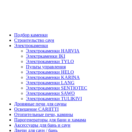
Подбор каменки
Строительство саун
Электрокаменки
Электрокаменки HARVIA
Электркаменки IKI
Электрокаменки TYLO
Пульты управления
Электрокаменки HELO
Электрокаменки KARINA
Электрокаменки LANG
Электрокаменки SENTIOTEC
Электрокаменки SAWO
Электрокаменки TULIKIVI
Дровяные печи для сауны
Освещение CARIITTI
Отопительные печи, камины
Парогенераторы для бани и хамама
Аксессуары для бань и саун
Двери для саун / бань