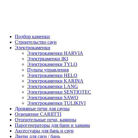
Подбор каменки
Строительство саун
Электрокаменки
Электрокаменки HARVIA
Электркаменки IKI
Электрокаменки TYLO
Пульты управления
Электрокаменки HELO
Электрокаменки KARINA
Электрокаменки LANG
Электрокаменки SENTIOTEC
Электрокаменки SAWO
Электрокаменки TULIKIVI
Дровяные печи для сауны
Освещение CARIITTI
Отопительные печи, камины
Парогенераторы для бани и хамама
Аксессуары для бань и саун
Двери для саун / бань