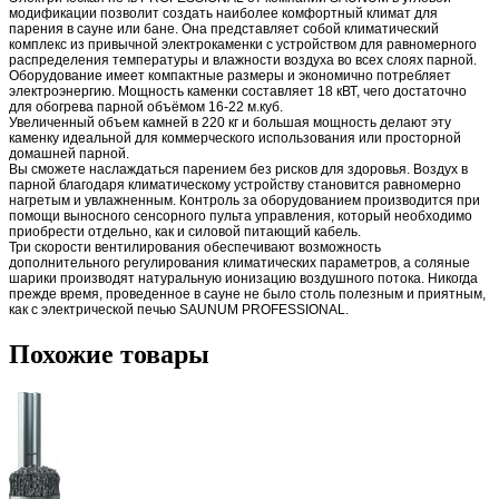
модификации позволит создать наиболее комфортный климат для
парения в сауне или бане. Она представляет собой климатический
комплекс из привычной электрокаменки с устройством для равномерного
распределения температуры и влажности воздуха во всех слоях парной.
Оборудование имеет компактные размеры и экономично потребляет
электроэнергию. Мощность каменки составляет 18 кВТ, чего достаточно
для обогрева парной объёмом 16-22 м.куб.
Увеличенный объем камней в 220 кг и большая мощность делают эту
каменку идеальной для коммерческого использования или просторной
домашней парной.
Вы сможете наслаждаться парением без рисков для здоровья. Воздух в
парной благодаря климатическому устройству становится равномерно
нагретым и увлажненным. Контроль за оборудованием производится при
помощи выносного сенсорного пульта управления, который необходимо
приобрести отдельно, как и силовой питающий кабель.
Три скорости вентилирования обеспечивают возможность
дополнительного регулирования климатических параметров, а соляные
шарики производят натуральную ионизацию воздушного потока. Никогда
прежде время, проведенное в сауне не было столь полезным и приятным,
как с электрической печью SAUNUM PROFESSIONAL
.
Похожие товары