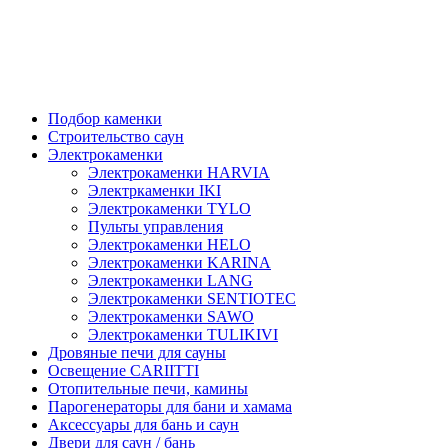
Подбор каменки
Строительство саун
Электрокаменки
Электрокаменки HARVIA
Электркаменки IKI
Электрокаменки TYLO
Пульты управления
Электрокаменки HELO
Электрокаменки KARINA
Электрокаменки LANG
Электрокаменки SENTIOTEC
Электрокаменки SAWO
Электрокаменки TULIKIVI
Дровяные печи для сауны
Освещение CARIITTI
Отопительные печи, камины
Парогенераторы для бани и хамама
Аксессуары для бань и саун
Двери для саун / бань