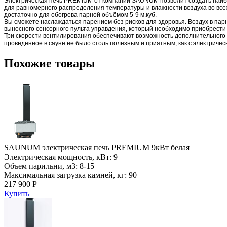
Электрическая печь PREMIUM от компании SAUNUM позволит создать наибол
для равномерного распределения температуры и влажности воздуха во всех
достаточно для обогрева парной объёмом 5-9 м.куб.
Вы сможете наслаждаться парением без рисков для здоровья. Воздух в па
выносного сенсорного пульта управдения, который необходимо приобрести 
Три скорости вентилирования обеспечивают возможность дополнительного 
проведенное в сауне не было столь полезным и приятным, как с электри
Похожие товары
SAUNUM электрическая печь PREMIUM 9кВт белая
Электрическая мощность, кВт: 9
Объем парильни, м3: 8-15
Максимальная загрузка камней, кг: 90
217 900 Р
Купить