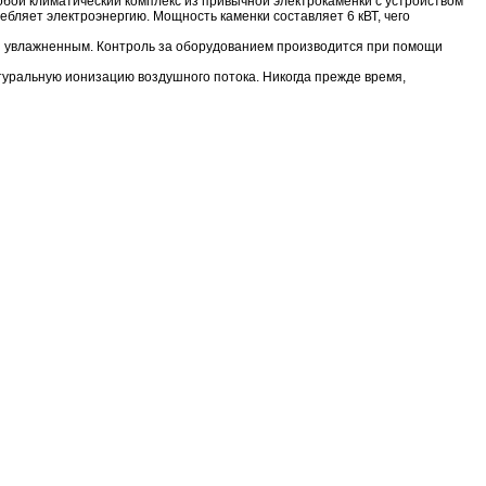
бой климатический комплекс из привычной электрокаменки с устройством
бляет электроэнергию. Мощность каменки составляет 6 кВТ, чего
 и увлажненным. Контроль за оборудованием производится при помощи
уральную ионизацию воздушного потока. Никогда прежде время,