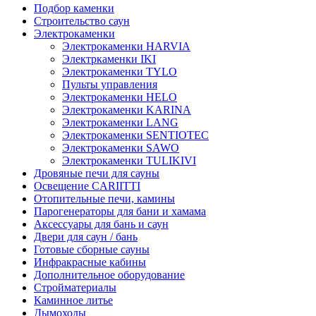
Подбор каменки
Строительство саун
Электрокаменки
Электрокаменки HARVIA
Электркаменки IKI
Электрокаменки TYLO
Пульты управления
Электрокаменки HELO
Электрокаменки KARINA
Электрокаменки LANG
Электрокаменки SENTIOTEC
Электрокаменки SAWO
Электрокаменки TULIKIVI
Дровяные печи для сауны
Освещение CARIITTI
Отопительные печи, камины
Парогенераторы для бани и хамама
Аксессуары для бань и саун
Двери для саун / бань
Готовые сборные сауны
Инфракрасные кабины
Дополнительное оборудование
Стройматериалы
Каминное литье
Дымоходы