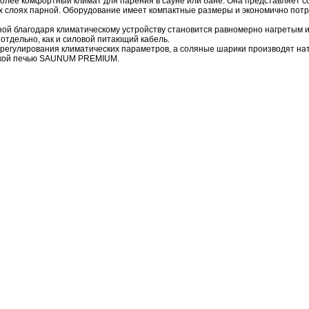
ее комфортный климат для парения в сауне или бане. Она представляет со
 слоях парной. Оборудование имеет компактные размеры и экономично потре
рной благодаря климатическому устройству становится равномерно нагретым
отдельно, как и силовой питающий кабель.
регулирования климатических параметров, а соляные шарики производят нат
ческой печью SAUNUM PREMIUM
.