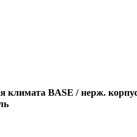
климата BASE / нерж. корпус 
ль