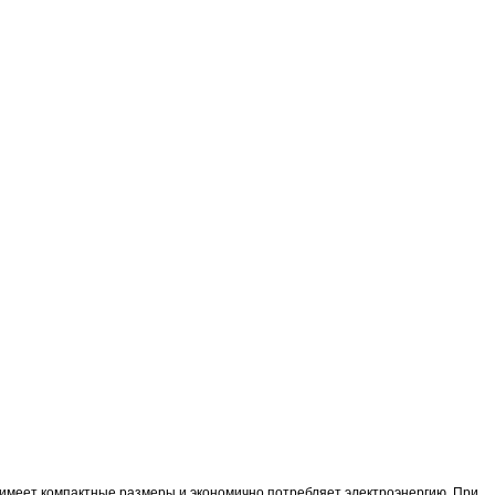
имеет компактные размеры и экономично потребляет электроэнергию. При