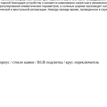
в парной благодаря устройству становится равномерно нагретым и увлажнен
 регулирования климатических параметров, а соляные шарики производят на
еской и ментальной релаксации. Никогда прежде время, проведенное в саун
ус / стекло камни / RGB подсветка / круг. переключатель