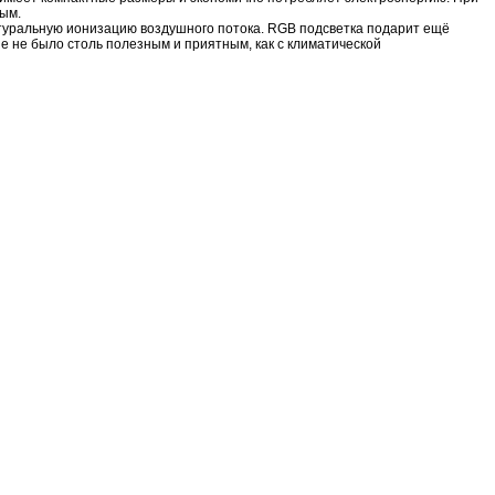
ным.
туральную ионизацию воздушного потока. RGB подсветка подарит ещё
е не было столь полезным и приятным, как с климатической