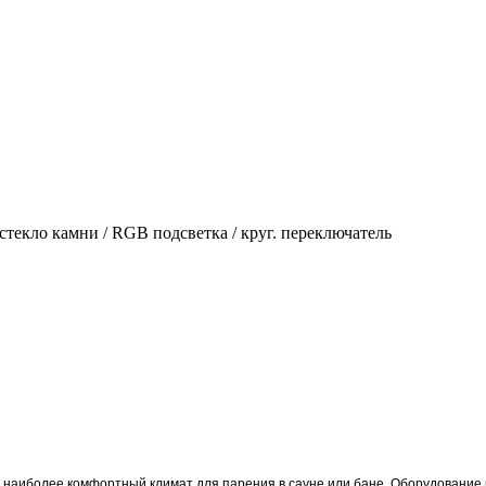
текло камни / RGB подсветка / круг. переключатель
 наиболее комфортный климат для парения в сауне или бане. Оборудование 