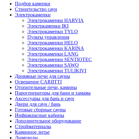
Подбор каменки
Строительство саун
Электрокаменки
Электрокаменки HARVIA
Электркаменки IKI
Электрокаменки TYLO
Пульты управления
Электрокаменки HELO
Электрокаменки KARINA
Электрокаменки LANG
Электрокаменки SENTIOTEC
Электрокаменки SAWO
Электрокаменки TULIKIVI
Дровяные печи для сауны
Освещение CARIITTI
Отопительные печи, камины
Парогенераторы для бани и хамама
Аксессуары для бань и саун
Двери для саун / бань
Готовые сборные сауны
Инфракрасные кабины
Дополнительное оборудование
Стройматериалы
Каминное литье
Дымоходы